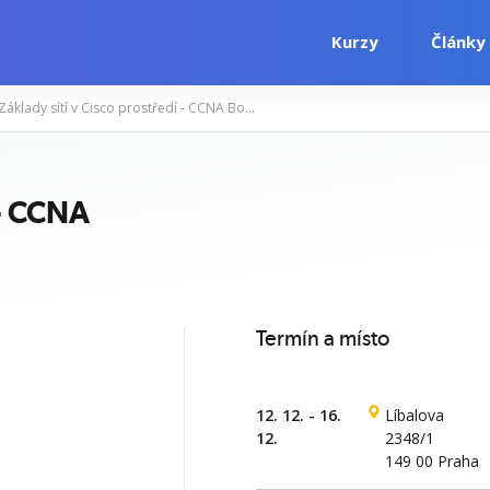
Kurzy
Články
Základy sítí v Cisco prostředí - CCNA Bootcamp
i
Počítačové kurzy
Jazykové kurzy
 - CCNA
Termín a místo
12. 12. - 16.
Líbalova
12.
2348/1
149 00 Praha