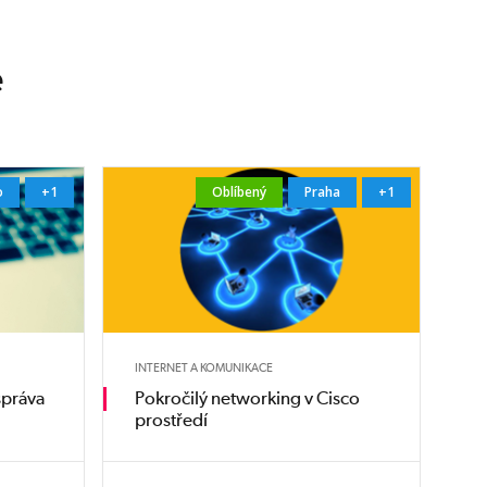
e
o
+1
Oblíbený
Praha
+1
INTERNET A KOMUNIKACE
správa
Pokročilý networking v Cisco
prostředí