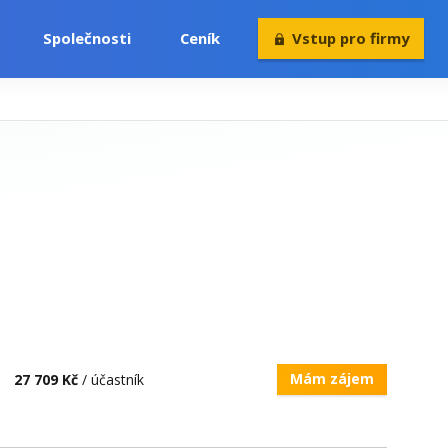
Společnosti
Ceník
Vstup pro firmy
Volný čas
Konference
Rekvalifikace
Mám zájem
27 709 Kč
/ účastník