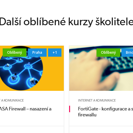
Další oblíbené kurzy školitel
Oblíbený
Praha
+1
Oblíbený
Brn
T A KOMUNIKACE
INTERNET A KOMUNIKACE
ASA Firewall – nasazení a
FortiGate - konfigurace a 
a
firewallu