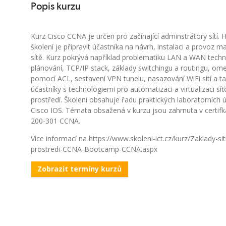
Popis kurzu
Kurz Cisco CCNA je určen pro začínající adminstrátory sítí. 
školení je připravit účastníka na návrh, instalaci a provoz 
sítě. Kurz pokrývá například problematiku LAN a WAN techno
plánování, TCP/IP stack, základy switchingu a routingu, om
pomocí ACL, sestavení VPN tunelu, nasazování WiFi sítí a t
účastníky s technologiemi pro automatizaci a virtualizaci sí
prostředí. Školení obsahuje řadu praktických laboratorních 
Cisco IOS. Témata obsažená v kurzu jsou zahrnuta v certif
200-301 CCNA.
Více informací na https://www.skoleni-ict.cz/kurz/Zaklady-sit
prostredi-CCNA-Bootcamp-CCNA.aspx
Zobrazit termíny kurzů