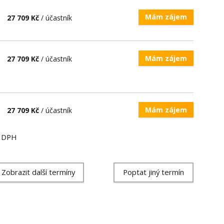
Mám zájem
27 709 Kč
/ účastník
Mám zájem
27 709 Kč
/ účastník
Mám zájem
27 709 Kč
/ účastník
ě DPH
Zobrazit další termíny
Poptat jiný termín