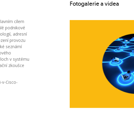
Fotogalerie a videa
Hlavním cílem
malé podnikové
logií, adresní
ezení provozu
aké seznámí
ťového
úloch v systému
kační zkoušce
i-v-Cisco-