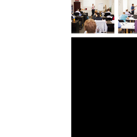
tský certifikát
ky