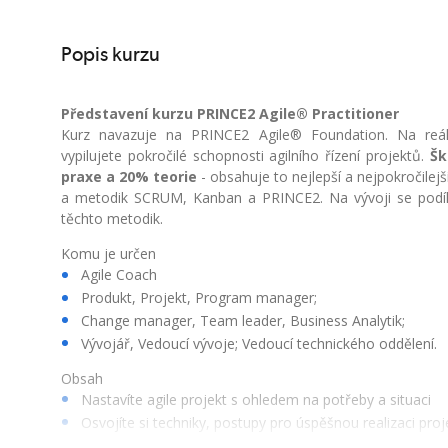
Popis kurzu
Představení kurzu PRINCE2 Agile® Practitioner
Kurz navazuje na PRINCE2 Agile® Foundation. Na reál
vypilujete pokročilé schopnosti agilního řízení projektů.
Šk
praxe a 20% teorie
- obsahuje to nejlepší a nejpokročilejší
a metodik SCRUM, Kanban a PRINCE2. Na vývoji se podíle
těchto metodik.
Komu je určen
Agile Coach
Produkt, Projekt, Program manager;
Change manager, Team leader, Business Analytik;
Vývojář, Vedoucí vývoje; Vedoucí technického oddělení.
Obsah
Nastavíte agile projekt s ohledem na potřeby a situaci
Osvojíte si techniky, postupy pro úspěšnou realizaci proj
Přizpůsobíte metodiku PRINCE2® (tailoring) nejlepším 