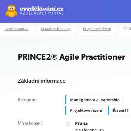
evzdelavani.cz
Manažerské kurzy
Projektové řízení
PRIN
Manažerské kurzy
Odborné znalost
PRINCE2® Agile Practitioner
Základní informace
Management a leadership
Kategorie:
Projektové řízení
Řízení IT
Praha
Místa konání:
Na Florenci 35