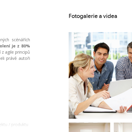
Fotogalerie a videa
ných scénářích
olení je z 80%
 z agile principů
li právě autoři
ektu / produktu
způsobem v