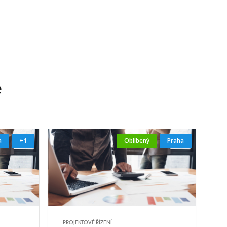
e
a
+1
Oblíbený
Praha
PROJEKTOVÉ ŘÍZENÍ