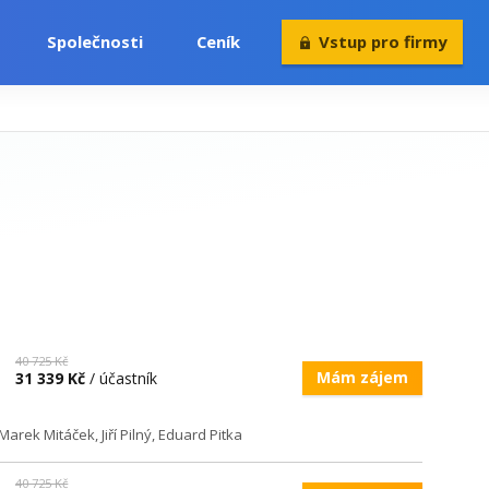
Společnosti
Ceník
Vstup pro firmy
Volný čas
Konference
Rekvalifikace
40 725 Kč
Mám zájem
31 339 Kč
/ účastník
 Marek Mitáček, Jiří Pilný, Eduard Pitka
40 725 Kč