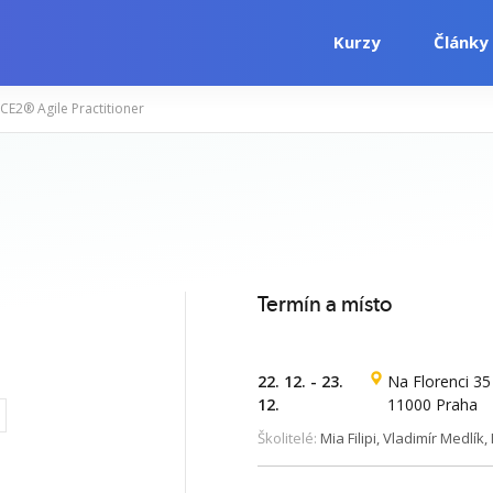
Kurzy
Články
CE2® Agile Practitioner
i
Počítačové kurzy
Jazykové kurzy
Termín a místo
22. 12. - 23.
Na Florenci 35
12.
11000 Praha
Školitelé:
Mia Filipi, Vladimír Medlík,