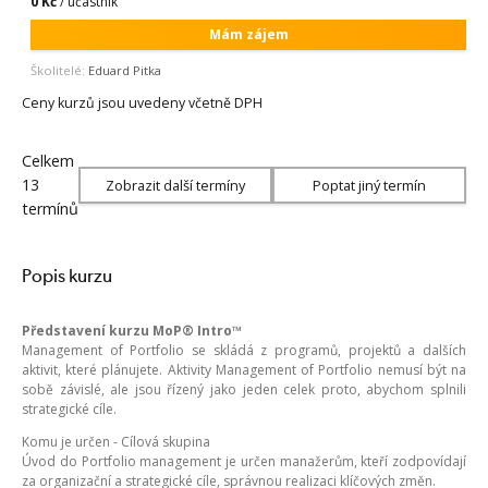
0 Kč
/ účastník
Mám zájem
Školitelé:
Eduard Pitka
Ceny kurzů jsou uvedeny včetně DPH
Celkem
13
Zobrazit další termíny
Poptat jiný termín
termínů
Popis kurzu
Představení kurzu MoP® Intro™
Management of Portfolio se skládá z programů, projektů a dalších
aktivit, které plánujete. Aktivity Management of Portfolio nemusí být na
sobě závislé, ale jsou řízený jako jeden celek proto, abychom splnili
strategické cíle.
Komu je určen - Cílová skupina
Úvod do Portfolio management je určen manažerům, kteří zodpovídají
za organizační a strategické cíle, správnou realizaci klíčových změn.