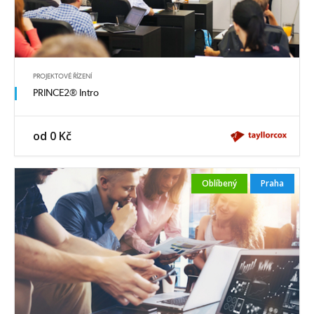
PROJEKTOVÉ ŘÍZENÍ
PRINCE2® Intro
od 0 Kč
Oblíbený
Praha