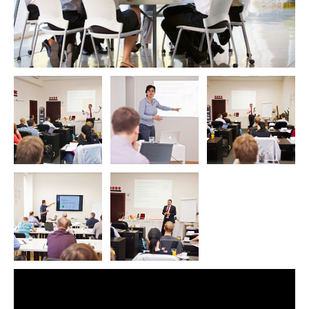
správná strategická rozhodnutí. Nezabývá se detailním řízením
projektů, programů. Tyto úkoly zvládnete nejlépe prostřednictvím
PRINCE2®, nebo MSP®.
Není to metodika pro hlubší pohled do řízení projektů, nebo
programů.
Zaměřuje se na maximalizaci přínosů výběrem správných projektů a
programů.
MoP se věnuje dosahování plánovaných cílů prostřednictvím
projektů a programů.
Správa portfolií vás naučí plnit strategické plány s využitím
omezených interních zdrojů.
Harmonogram - Agenda
13:00 – 14:30 |
Úvod do MoP
Portfolio Office
Strategy Alignment
Governance Alignment
Energized Change Culture
Senior Management Commitment
14:30 – 14:45 | Coffee Break
14:45 – 17:00 |
Správa portfolia