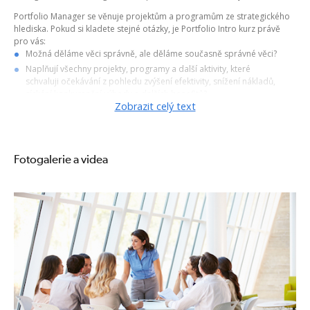
Portfolio Manager se věnuje projektům a programům ze strategického
hlediska. Pokud si kladete stejné otázky, je Portfolio Intro kurz právě
pro vás:
Možná děláme věci správně, ale děláme současně správné věci?
Naplňují všechny projekty, programy a další aktivity, které
schvaluji očekávání z pohledu zvýšení efektivity, snížení nákladů,
získání konkurenční výhody a dalších benefitů?
Zobrazit celý text
Cíle kurzu
Ukázat přínosy MoP na demo scénářích
Vysvětlit přínosy využití PRINCE2, MSP, MoP
Vyzkoušet si strategické řízení změn s MoP přes Projekty a Programy
Fotogalerie a videa
Projekt nebo Portfolio?
Projektové a programové řízení vás naučí...
Dělat věci správně.
Portfolio Management vám ukáže jak...
Dělat správné věci!
Benefity - Přínosy Přínosy z využití Portfolia v organizaci Máte-li v
organizaci více projektů, určitě byste se měli
naučit Portfolio management. MoP pomáhá organizacím realizovat