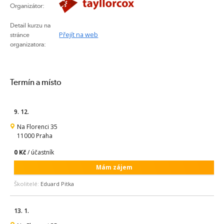
Organizátor:
Detail kurzu na
Přejít na web
stránce
organizatora:
Termín a místo
9. 12.
Na Florenci 35
11000 Praha
0 Kč
/ účastník
Mám zájem
Školitelé:
Eduard Pitka
13. 1.