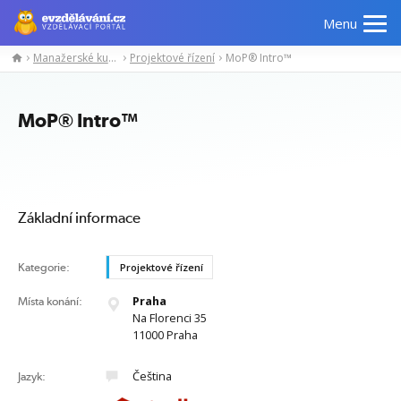
Menu
Manažerské kurzy
Projektové řízení
MoP® Intro™
Manažerské
Odborné
Počítačové
Jazykov
kurzy
znalosti
kurzy
kurzy
MoP® Intro™
Základní informace
Kategorie:
Projektové řízení
Praha
Místa konání:
Na Florenci 35
11000 Praha
Čeština
Jazyk: