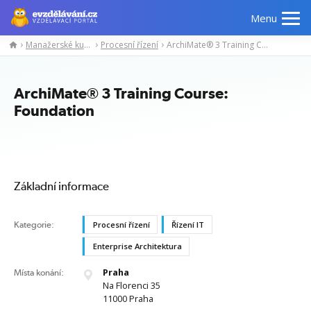
Menu
Manažerské kurzy
Procesní řízení
ArchiMate® 3 Training Course: Foundation
Manažerské
Odborné
Počítačové
Jazykov
kurzy
znalosti
kurzy
kurzy
ArchiMate® 3 Training Course:
Foundation
Základní informace
Kategorie:
Procesní řízení
Řízení IT
Enterprise Architektura
Praha
Místa konání:
Na Florenci 35
11000 Praha