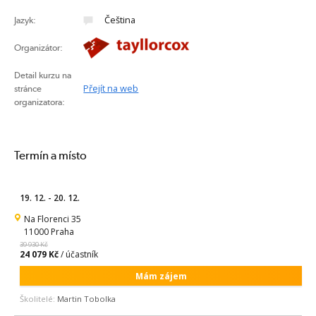
Čeština
Jazyk:
Organizátor:
Detail kurzu na
Přejít na web
stránce
organizatora:
Termín a místo
19. 12. - 20. 12.
Na Florenci 35
11000 Praha
39 930 Kč
24 079 Kč
/ účastník
Mám zájem
Školitelé:
Martin Tobolka