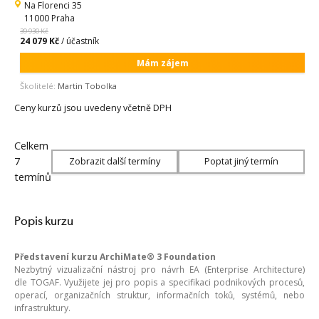
Na Florenci 35
11000 Praha
39 930 Kč
24 079 Kč
/ účastník
Mám zájem
Školitelé:
Martin Tobolka
Ceny kurzů jsou uvedeny včetně DPH
Celkem
7
Zobrazit další termíny
Poptat jiný termín
termínů
Popis kurzu
Představení kurzu ArchiMate® 3 Foundation
Nezbytný vizualizační nástroj pro návrh EA (Enterprise Architecture)
dle TOGAF. Využijete jej pro popis a specifikaci podnikových procesů,
operací, organizačních struktur, informačních toků, systémů, nebo
infrastruktury.