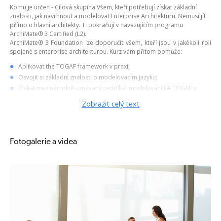
Komu je určen - Cílová skupina Všem, kteří potřebují získat základní
znalosti, jak navrhnout a modelovat Enterprise Architekturu. Nemusí jít
přímo o hlavní architekty. Ti pokračují v navazujícím programu
ArchiMate® 3 Certified (L2).
ArchiMate® 3 Foundation lze doporučit všem, kteří jsou v jakékoli roli
spojené s enterprise architekturou. Kurz vám přitom pomůže:
Aplikovat the TOGAF framework v praxi;
Osvojit si základní znalosti o modelovacím jazyku;
Získat mezinárodně uznávaný certifikát modelování EA TOGAF v
jazyku The Archimate modeling language.
Zobrazit celý text
Harmonogram
1.den
09:00 - 17:00
Fotogalerie a videa
Úvod do EA
Enterprise Architecture
Úvod do ArchiMate
Klíčové koncepty
Vrstvy
Tipy pro modelování
Vztah mezi koncepty