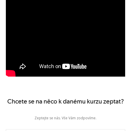
Supervize: Ano
Politika uzavřené knihy: Ano
Kód zkoušky: ArchiMate Part 1
Místo pro složení zkoušky: Prometric test center
Organizaci zkoušky v požadovaném termínu ze strany
TAYLLORCOX: Ano
Zobrazit termíny kurzů
Chcete se na něco k danému kurzu zeptat?
Zeptejte se nás. Vše Vám zodpovíme.