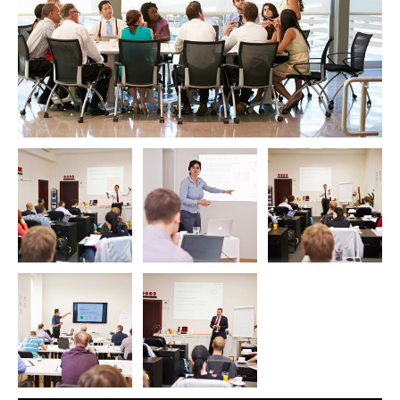
2.den.
09:00 - 17:00
Vztah mezi koncepty
Rozšíření
Implementace a migrace
Certifikace
Cíle kurzu - Co vás kurz naučí
Naučíte se terminologii, která je pro modelování EA klíčová
Vyzkoušíte si nástroje pro podporu analýzy a modelování
architektury
Využijete ArchiMate® 3 v návaznosti na the TOGAF Architecture
Development Method (ADM)
Osvojíte si zásady the ArchiMate framework (aplikování konceptů,
vrstev, přizpůsobení, řízení projektů)
ArchiMate® 3 Foundation certifikace Záverečná certifikační zkouška je
zaměřena na prokázání schopností modelovat Enterprise Architekturu v
jazyce ArchiMate® 3.
Právě proto je důležité se připravit na kurz u TAYLLORCOX,
akreditované vzdělávací organizace (The Open Group) a certifikačního
orgánu přes Enterprise Architecture (ISO/IEC 42010).