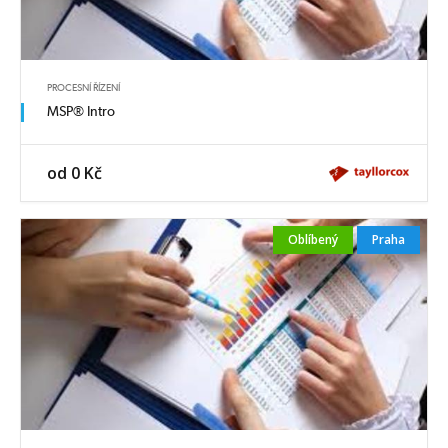
PROCESNÍ ŘÍZENÍ
MSP® Intro
od 0 Kč
Oblíbený
Praha