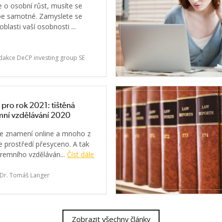
e o osobní růst, musíte se
be samotné. Zamyslete se
oblasti vaší osobnosti ...
dakce DeCP investing group SE
 pro rok 2021: tištěná
mní vzdělávání 2020
ve znamení online a mnoho z
ne prostředí přesyceno. A tak
iremního vzděláván...
Číst dále
Dr. Tomáš Langer
Zobrazit všechny články