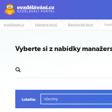
evzdelavani.cz
Kategorie kurzů
Manažerské kurzy
Osobn
Vyberte si z nabídky manažer
Lokalita: