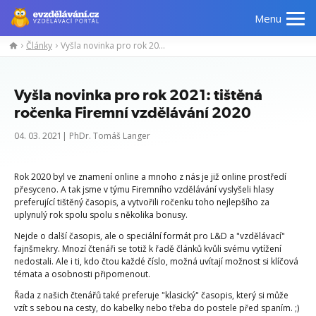
Menu
Články
Vyšla novinka pro rok 2021: tištěná ročenka Firemní vzdělávání 2020
Vyšla novinka pro rok 2021: tištěná
ročenka Firemní vzdělávání 2020
04. 03. 2021| PhDr. Tomáš Langer
Rok 2020 byl ve znamení online a mnoho z nás je již online prostředí
přesyceno. A tak jsme v týmu Firemního vzdělávání vyslyšeli hlasy
preferující tištěný časopis, a vytvořili ročenku toho nejlepšího za
uplynulý rok spolu spolu s několika bonusy.
Nejde o další časopis, ale o speciální formát pro L&D a "vzdělávací"
fajnšmekry. Mnozí čtenáři se totiž k řadě článků kvůli svému vytížení
nedostali. Ale i ti, kdo čtou každé číslo, možná uvítají možnost si klíčová
témata a osobnosti připomenout.
Řada z našich čtenářů také preferuje "klasický" časopis, který si může
vzít s sebou na cesty, do kabelky nebo třeba do postele před spaním. ;)