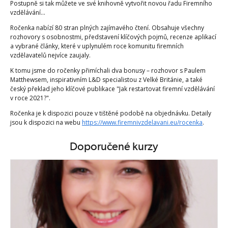
Postupně si tak můžete ve své knihovně vytvořit novou řadu Firemního
vzdělávání...
Ročenka nabízí 80 stran plných zajímavého čtení. Obsahuje všechny
rozhovory s osobnostmi, představení klíčových pojmů, recenze aplikací
a vybrané články, které v uplynulém roce komunitu firemních
vzdělavatelů nejvíce zaujaly.
K tomu jsme do ročenky přimíchali dva bonusy – rozhovor s Paulem
Matthewsem, inspirativním L&D specialistou z Velké Británie, a také
český překlad jeho klíčové publikace "Jak restartovat firemní vzdělávání
v roce 2021?".
Ročenka je k dispozici pouze v tištěné podobě na objednávku. Detaily
jsou k dispozici na webu
https://www.firemnivzdelavani.eu/rocenka
.
Doporučené kurzy