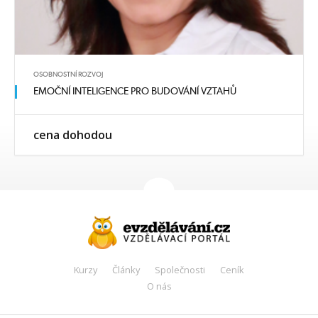
OSOBNOSTNÍ ROZVOJ
EMOČNÍ INTELIGENCE PRO BUDOVÁNÍ VZTAHŮ
cena dohodou
Kurzy
Články
Společnosti
Ceník
O nás