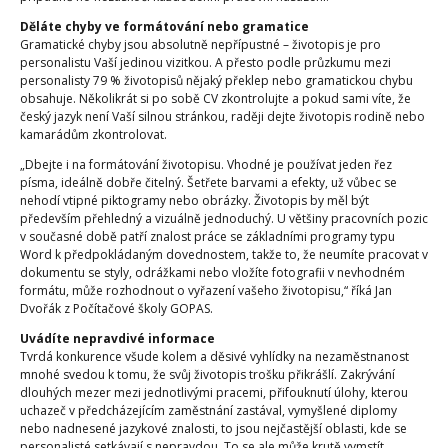
Děláte chyby ve formátování nebo gramatice
Gramatické chyby jsou absolutně nepřípustné – životopis je pro
personalistu Vaší jedinou vizitkou. A přesto podle průzkumu mezi
personalisty 79 % životopisů nějaký překlep nebo gramatickou chybu
obsahuje. Několikrát si po sobě CV zkontrolujte a pokud sami víte, že
český jazyk není Vaší silnou stránkou, raději dejte životopis rodině nebo
kamarádům zkontrolovat.
„Dbejte i na formátování životopisu. Vhodné je používat jeden řez
písma, ideálně dobře čitelný. Šetřete barvami a efekty, už vůbec se
nehodí vtipné piktogramy nebo obrázky. Životopis by měl být
především přehledný a vizuálně jednoduchý. U většiny pracovních pozic
v současné době patří znalost práce se základními programy typu
Word k předpokládaným dovednostem, takže to, že neumíte pracovat v
dokumentu se styly, odrážkami nebo vložíte fotografii v nevhodném
formátu, může rozhodnout o vyřazení vašeho životopisu,“ říká Jan
Dvořák z Počítačové školy GOPAS.
Uvádíte nepravdivé informace
Tvrdá konkurence všude kolem a děsivé vyhlídky na nezaměstnanost
mnohé svedou k tomu, že svůj životopis trošku přikrášlí. Zakrývání
dlouhých mezer mezi jednotlivými pracemi, přifouknutí úlohy, kterou
uchazeč v předcházejícím zaměstnání zastával, vymyšlené diplomy
nebo nadnesené jazykové znalosti, to jsou nejčastější oblasti, kde se
personalisté setkávají s nepravdou. To se ale může krutě vymstít.