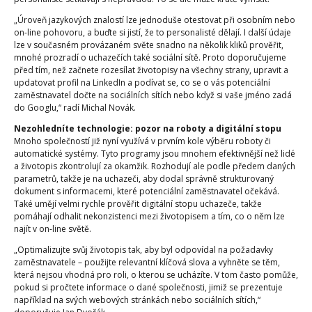
„Úroveň jazykových znalostí lze jednoduše otestovat při osobním nebo
on-line pohovoru, a buďte si jistí, že to personalisté dělají. I další údaje
lze v současném provázaném světe snadno na několik kliků prověřit,
mnohé prozradí o uchazečích také sociální sítě. Proto doporučujeme
před tím, než začnete rozesílat životopisy na všechny strany, upravit a
updatovat profil na LinkedIn a podívat se, co se o vás potenciální
zaměstnavatel dočte na sociálních sítích nebo když si vaše jméno zadá
do Googlu,“ radí Michal Novák.
Nezohledníte technologie: pozor na roboty a digitální stopu
Mnoho společností již nyní využívá v prvním kole výběru roboty či
automatické systémy. Tyto programy jsou mnohem efektivnější než lidé
a životopis zkontrolují za okamžik. Rozhodují ale podle předem daných
parametrů, takže je na uchazeči, aby dodal správně strukturovaný
dokument s informacemi, které potenciální zaměstnavatel očekává.
Také umějí velmi rychle prověřit digitální stopu uchazeče, takže
pomáhají odhalit nekonzistenci mezi životopisem a tím, co o něm lze
najít v on-line světě.
„Optimalizujte svůj životopis tak, aby byl odpovídal na požadavky
zaměstnavatele – použijte relevantní klíčová slova a vyhněte se těm,
která nejsou vhodná pro roli, o kterou se ucházíte. V tom často pomůže,
pokud si pročtete informace o dané společnosti, jimiž se prezentuje
například na svých webových stránkách nebo sociálních sítích,“