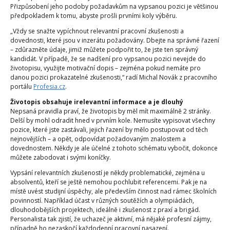
Přizpůsobení jeho podoby požadavkům na vypsanou pozici je většinou
předpokladem k tomu, abyste prošli prvními koly výběru.
„Vždy se snažte vypíchnout relevantní pracovní zkušenosti a
dovednosti, které jsou v inzerátu požadovány. Dbejte na správné řazení
– zdůrazněte údaje, jimiž můžete podpořit to, že jste ten správný
kandidát. V případě, že se nadšení pro vypsanou pozici nevejde do
životopisu, využijte motivační dopis – zejména pokud nemáte pro
danou pozici prokazatelné zkušenosti,“ radí Michal Novák z pracovního
portálu
Profesia.cz
.
Životopis obsahuje irelevantní informace a je dlouhý
Nepsaná pravidla praví, že životopis by měl mít maximálně 2 stránky.
Delší by mohl odradit hned v prvním kole. Nemusíte vypisovat všechny
pozice, které jste zastávali, jejich řazení by mělo postupovat od těch
nejnovějších – a opět, odpovídat požadovaným znalostem a
dovednostem. Někdy je ale účelné z tohoto schématu vybočit, dokonce
můžete zabodovat i svými koníčky.
Vypsání relevantních zkušeností je někdy problematické, zejména u
absolventů, kteří se ještě nemohou pochlubit referencemi. Pak je na
místě uvést studijní úspěchy, ale především činnost nad rámec školních
povinností. Například účast v různých soutěžích a olympiádách,
dlouhodobějších projektech, ideálně i zkušenost z praxí a brigád.
Personalista tak zjistí, že uchazeč je aktivní, má nějaké profesní zájmy,
případně ho nezaskočí každodenní pracovní nasazení.