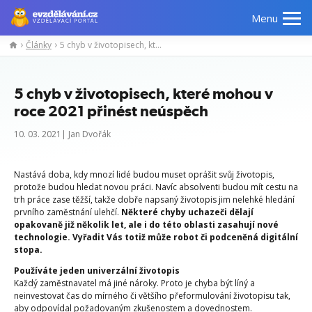
Menu
Články
5 chyb v životopisech, které mohou v roce 2021 přinést neúspěch
5 chyb v životopisech, které mohou v
roce 2021 přinést neúspěch
10. 03. 2021| Jan Dvořák
Nastává doba, kdy mnozí lidé budou muset oprášit svůj životopis,
protože budou hledat novou práci. Navíc absolventi budou mít cestu na
trh práce zase těžší, takže dobře napsaný životopis jim nelehké hledání
prvního zaměstnání ulehčí.
Některé chyby uchazeči dělají
opakovaně již několik let, ale i do této oblasti zasahují nové
technologie. Vyřadit Vás totiž může robot či podceněná digitální
stopa.
Používáte jeden univerzální životopis
Každý zaměstnavatel má jiné nároky. Proto je chyba být líný a
neinvestovat čas do mírného či většího přeformulování životopisu tak,
aby odpovídal požadovaným zkušenostem a dovednostem.