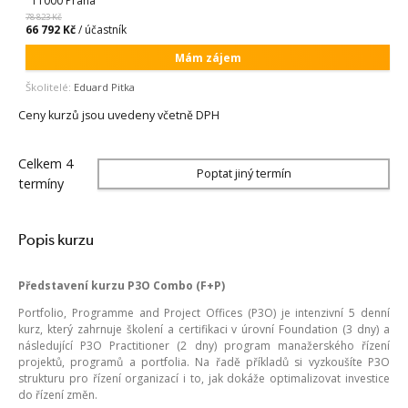
11000 Praha
78 823 Kč
66 792 Kč
/ účastník
Mám zájem
Školitelé:
Eduard Pitka
Ceny kurzů jsou uvedeny včetně DPH
Celkem 4
Poptat jiný termín
termíny
Popis kurzu
Představení kurzu P3O Combo (F+P)
Portfolio, Programme and Project Offices (P3O) je intenzivní 5 denní
kurz, který zahrnuje školení a certifikaci v úrovní Foundation (3 dny) a
následující P3O Practitioner (2 dny) program manažerského řízení
projektů, programů a portfolia. Na řadě příkladů si vyzkoušíte P3O
strukturu pro řízení organizací i to, jak dokáže optimalizovat investice
do řízení změn.