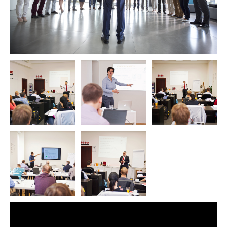
Certifikát
v ceně kurzu
Jsme
Axelos Certified Partner
(Training / Consulting)
P3O® Foundation a Practitioner od TAYLLORCOX je
absolventský
certifikát
Certifikát AXELOS | PeopleCert
Součástí kurzu jsou 2x oficiální cvičné testy a certifikační test Axelos /
PeopleCert. Axelos, resp. jejím EI (Examination Institute) PeopleCert.
Pokud jste předchozí kurz absolvovali bez nostrifikace PeopleCert,
čtěte prosím změnu licenčních podmínek.
Certifikát je v
elektronické
podobě
P3O® Practitioner Axelos má
platnost 5 let
Originál je v
anglickém
jazyce. Na a vyžádání zajistíme
soudní
znalecký překlad
Zobrazit termíny kurzů