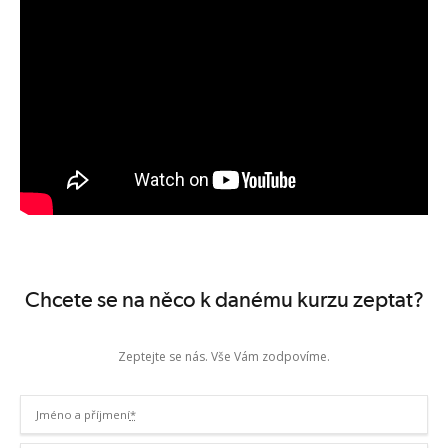
Chcete se na něco k danému kurzu zeptat?
Zeptejte se nás. Vše Vám zodpovíme.
Jméno a příjmení
*