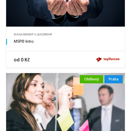
MANAGEMENT A LEADERSHIP
MSP® Intro
od 0 Kč
Oblíbený
Praha