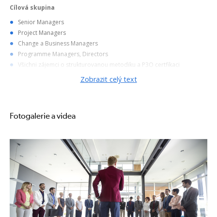
Cílová skupina
Senior Managers
Project Managers
Change a Business Managers
Programme Managers, Directors
Všichni zájemci o strukturovanou metodiku a P3O certfikaci
Manažeři vyžadující metodiku pro transformaci strategických cílů do
Zobrazit celý text
projektů a programů
Cíle kurzu
Přínosy P3O pro organizaci
Fotogalerie a videa
Jak souvisí projekty, programy, portfolia
Jak nastavit principy, role a odpovědnosti u P3O kanceláře
Jak eliminovat problémy v projektech ze strategického pohledu
Certifikace
Nespornou výhodou našich akreditovaných programů je britský diplom
Certificate of Attendance "
P3O® Foundation a P3O Practitioner
"
vydaný (ATO) Accredited Training Organisation TAYLLORCOX. Certifikát
od ATO bude vydán pouze těm, kteří absolvovali min. 75% výuky a
úspěšně složili zkoušku.