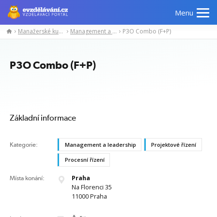
Menu
Manažerské kurzy
Management a leadership
P3O Combo (F+P)
Manažerské
Odborné
Počítačové
Jazykov
kurzy
znalosti
kurzy
kurzy
P3O Combo (F+P)
Základní informace
Kategorie:
Management a leadership
Projektové řízení
Procesní řízení
Praha
Místa konání:
Na Florenci 35
11000 Praha