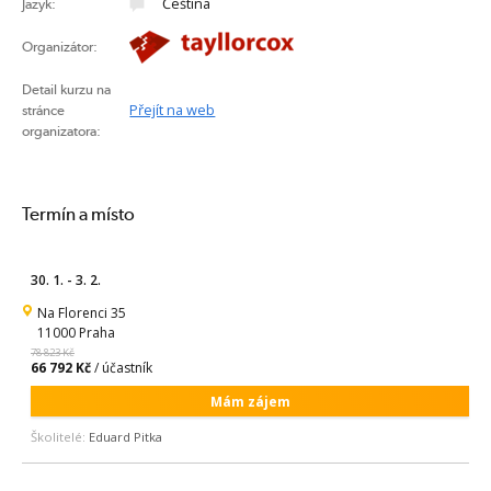
Čeština
Jazyk:
Organizátor:
Detail kurzu na
Přejít na web
stránce
organizatora:
Termín a místo
30. 1. - 3. 2.
Na Florenci 35
11000 Praha
78 823 Kč
66 792 Kč
/ účastník
Mám zájem
Školitelé:
Eduard Pitka