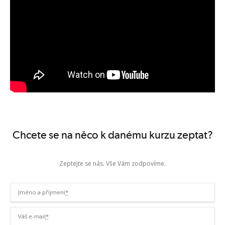
Chcete se na něco k danému kurzu zeptat?
Zeptejte se nás. Vše Vám zodpovíme.
Jméno a příjmení
*
Váš e-mail
*