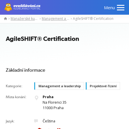
Menu
Manažerské kurzy
Management a leadership
AgileSHIFT® Certification
Manažerské
Odborné
Počítačové
Jazykov
kurzy
znalosti
kurzy
kurzy
AgileSHIFT® Certification
Základní informace
Kategorie:
Management a leadership
Projektové řízení
Praha
Místa konání:
Na Florenci 35
11000 Praha
Čeština
Jazyk: