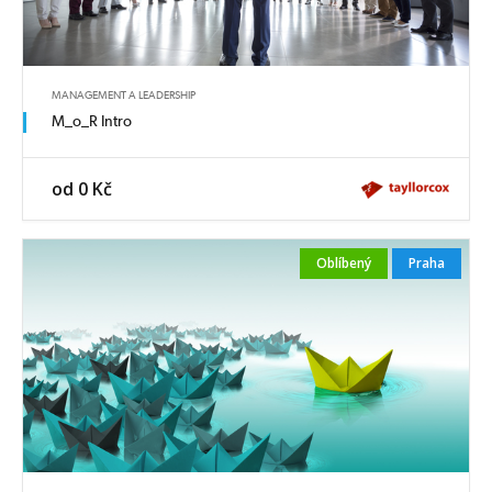
MANAGEMENT A LEADERSHIP
M_o_R Intro
od 0 Kč
Oblíbený
Praha