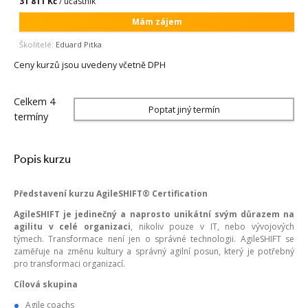
31 811 Kč
/ účastník
Mám zájem
Školitelé:
Eduard Pitka
Ceny kurzů jsou uvedeny včetně DPH
Celkem 4
Poptat jiný termín
termíny
Popis kurzu
Představení kurzu AgileSHIFT® Certification
AgileSHIFT je jedinečný a naprosto unikátní svým důrazem na
agilitu v celé organizaci
, nikoliv pouze v IT, nebo vývojových
týmech. Transformace není jen o správné technologii. AgileSHIFT se
zaměřuje na změnu kultury a správný agilní posun, který je potřebný
pro transformaci organizací.
Cílová skupina
Agile coachs