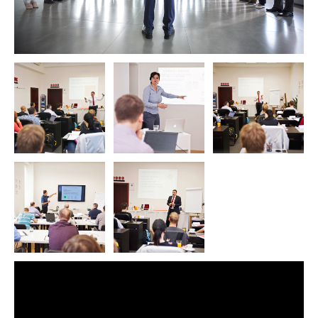
PeopleCert. Axelos, resp. jejím EI (Examination Institute) PeopleCert.
Pokud jste předchozí kurz absolvovali bez nostrifikace PeopleCert,
čtěte prosím změnu licenčních podmínek.
Certifikát PeopleCert je v
elektronické
podobě
AgileSHIFT® Certification Axelos má
doživnotní platnost
Originál je v
anglickém
jazyce. Na a vyžádání zajistíme
soudní
znalecký překlad
Zobrazit termíny kurzů