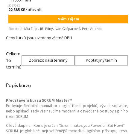
11000 Praha
30 379 Kč
22 385 Kč
/ účastník
Mám zájem
Školitelé:
Mia Filipi, Jiří Pilný, Ivan Gašparovič, Petr Valenta
Ceny kurzů jsou uvedeny včetně DPH
Celkem
16
Zobrazit další termíny
Poptat jiný termín
termínů
Popis kurzu
Představení kurzu SCRUM Master™
Poskytuje flexibilní manuál pro agilní řízení projektů, vývoje software,
nebo aplikací. Tady vás naučíme moderní a osvědčené postupy agilního
řízení SCRUM
Cílová skupina - Komu je určen "Scrum makes you Powerful! But How?"
SCRUM je globálně nejrozšířenější metodika agilního přístupu, resp.