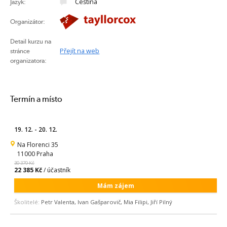
Čeština
Jazyk:
Organizátor:
Detail kurzu na
Přejít na web
stránce
organizatora:
Termín a místo
19. 12. - 20. 12.
Na Florenci 35
11000 Praha
30 379 Kč
22 385 Kč
/ účastník
Mám zájem
Školitelé:
Petr Valenta, Ivan Gašparovič, Mia Filipi, Jiří Pilný