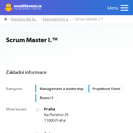
Menu
Manažerské kurzy
Management a leadership
Scrum Master I.™
Manažerské
Odborné
Počítačové
Jazykov
kurzy
znalosti
kurzy
kurzy
Scrum Master I.™
Základní informace
Kategorie:
Management a leadership
Projektové řízení
Řízení IT
Praha
Místa konání:
Na Florenci 35
11000 Praha