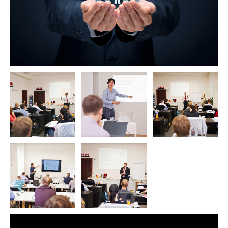
Accredited Training Organisation TAYLLORCOX již do 24h po ukončení
kurzu.
Certifikát v Anglickém jazyce
Na vyžádání zajistíme soudní znalecký překlad
SCRUM Master by TAYLLORCOX má doživotní platnost !
Certifikát EXIN Rozhodli jste se pro upgrade certifikátu? Gratulujeme!
Každý úspěšný absolvent získá navíc certifikát vydaný Examination
Institute EXIN.TAYLLORCOX jako EXIN Platinum Partner (jediný v ČR, SK)
vám nepošle pouze voucher a nenutí složitě vyřizovat
administrativu spojenou s certifikační zkouškou.Jako EXIN Platinum
Partner™ se vám postaráme o komplexní administraci všeho až do
vydání certifikátu.
Certifikát v Anglickém jazyce
Na vyžádání zajistíme soudní znalecký překlad
PRINCE2 Foundation Axelos / EXIN má také doživotní platnost !
Předpoklady | Prerequisites Průběh certifikace Agile SCRUM Master
Agile SCRUM Master je pokročilý manažerský kurz, proto
je doporučená studijní prerekvizita znalost SCRUM terminologie, resp. a
frameworku, např. prostřednictvím kurzu Agile SCRUM Foundation.
Závěrečná zkouška má formu písemného testu s výběrem správné
odpovědi z testovacích otázek, konkrétní parametry:
40 otázek, 90 minut