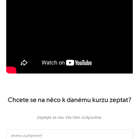
politika uzavřené knihy
jazyk zkoušky: angličtina i čeština
úspěšná certifikace = min. 26 ze 40 správných odpovědí (65%)
Zobrazit termíny kurzů
Chcete se na něco k danému kurzu zeptat?
Zeptejte se nás. Vše Vám zodpovíme.
Jméno a příjmení
*