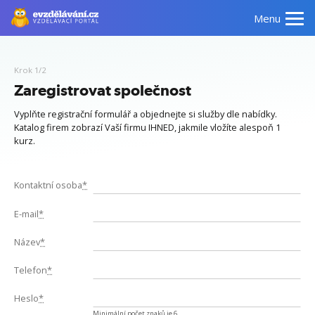
Menu
Krok 1/2
Zaregistrovat společnost
Vyplňte registrační formulář a objednejte si služby dle nabídky.
Katalog firem zobrazí Vaší firmu IHNED, jakmile vložíte alespoň 1
kurz.
Kontaktní osoba
*
E-mail
*
Název
*
Telefon
*
Heslo
*
Minimální počet znaků je 6