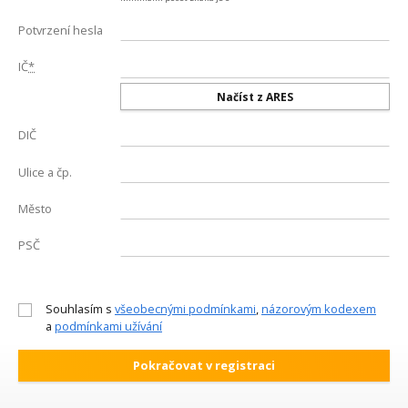
Potvrzení hesla
IČ
*
Načíst z ARES
DIČ
Ulice a čp.
Město
PSČ
Souhlasím s
všeobecnými podmínkami
,
názorovým kodexem
a
podmínkami užívání