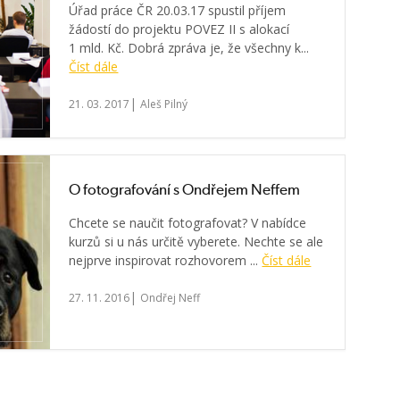
Úřad práce ČR 20.03.17 spustil příjem
žádostí do projektu POVEZ II s alokací
1 mld. Kč. Dobrá zpráva je, že všechny k...
Číst dále
|
21. 03. 2017
Aleš Pilný
O fotografování s Ondřejem Neffem
Chcete se naučit fotografovat? V nabídce
kurzů si u nás určitě vyberete. Nechte se ale
nejprve inspirovat rozhovorem ...
Číst dále
|
27. 11. 2016
Ondřej Neff