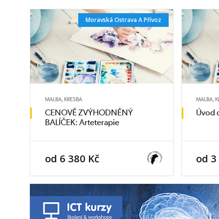
Moravská Ostrava A Přívoz
MALBA, KRESBA
MALBA, 
CENOVĚ ZVÝHODNĚNÝ
Úvod d
BALÍČEK: Arteterapie
od 6 380 Kč
od 3