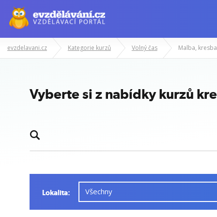
evzdelavani.cz
Kategorie kurzů
Volný čas
Malba, kresba
Vyberte si z nabídky kurzů kre
Lokalita: