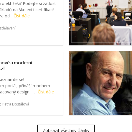
rojekt řeší? Podejte si žádost
kladů na školení i certifikaci!
a od...
Číst dále
zdělávání
e nové a moderní
cz!
 seznamte se!
m portál, přináší mnohem
racovaný design. ...
Číst dále
g. Petra Dostálová
Zobrazit všechny články