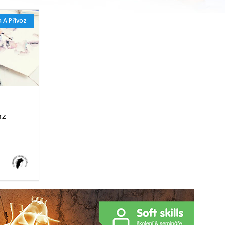
 A Přívoz
rz