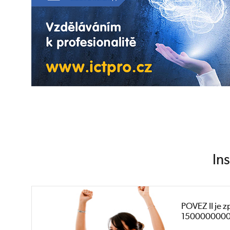
In
POVEZ II je zp
1500000000