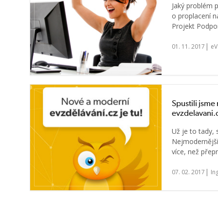
Jaký problém p
o proplacení ná
Projekt Podpor
|
01. 11. 2017
eV
Spustili jsm
evzdelavani.
Už je to tady,
Nejmodernější
více, než přep
|
07. 02. 2017
In