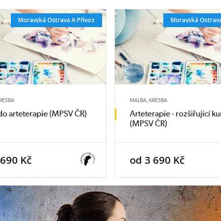
Moravská Ostrava A Přívoz
Moravská Ostrava
KRESBA
MALBA, KRESBA
o arteterapie (MPSV ČR)
Arteterapie - rozšiřující ku
(MPSV ČR)
 690 Kč
od 3 690 Kč