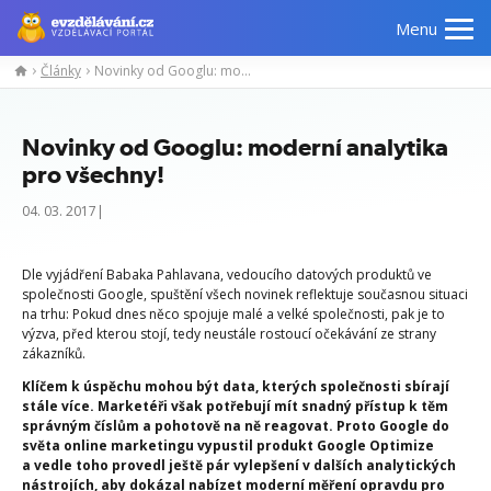
Menu
Články
Novinky od Googlu: moderní analytika pro všechny!
Novinky od Googlu: moderní analytika
pro všechny!
04. 03. 2017|
Dle vyjádření Babaka Pahlavana, vedoucího datových produktů ve
společnosti Google, spuštění všech novinek reflektuje současnou situaci
na trhu: Pokud dnes něco spojuje malé a velké společnosti, pak je to
výzva, před kterou stojí, tedy neustále rostoucí očekávání ze strany
zákazníků.
Klíčem k úspěchu mohou být data, kterých společnosti sbírají
stále více. Marketéři však potřebují mít snadný přístup k těm
správným číslům a pohotově na ně reagovat. Proto Google do
světa online marketingu vypustil produkt Google Optimize
a vedle toho provedl ještě pár vylepšení v dalších analytických
nástrojích, aby dokázal nabízet moderní měření opravdu pro