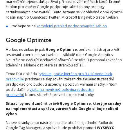
markeťákům zjednodušuje život při nasazování měřicích kódů. Kromě
šablon pro značky Google podporuje také šablony pro tagy
certifikovaných dodavatelů. Tento seznam se v dohledné době výrazně
rozšíří např. o Quantcast, Twitter, Microsoft Bing nebo třeba Nielsen.
Podívejte se na
kompletní přehled podporovaných šablon
.
Google Optimize
Horkou novinkou je pak
Google Optimize,
perfektní nástroj pro A/B
testování a personalizaci webu na základě dat z Google Analytics.
Neustále se zvyšující očekávání zákazníků se týkají i personalizovaného
sdělení na základě dat, která se stránkou sdílejí.
Tento fakt dokládá i
výzkum, podle kterého pro 9 z 10 vedoucích
pracovníků
představuje zlepšování zákaznické zkušenosti zásadní
předpoklad pro budoucí úspěchy a pozitivní vnímání značky. Přitom
podle dalšího
výzkumu méně než polovina vedoucích
pracovníků
k tomu skutečně provedla konkrétní kroky.
Situaci by mohl změnit právě Google Optimize, který je snadný
na implementaci a správu, zároveň ale Google slibuje solidní
výkon.
Na své stránky tento nástroj nasadíte přidáním jednoho řádku do
Google Tag Manageru a správa bude probíhat pomocí
WYSIWYG