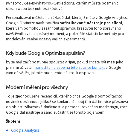
(What-You-See-Is-What-You-Get) editoru, kterým můžete pozměnit
obsah webu bez nutnosti kódování.
Personalizovat můžete na základě dat, která již máte v Google Analytics.
Google Optimize navíc používá
sofistikované nástroje pro cílení
,
které vám pomohou zasáhnout správnou kreativou toho správného
návštěvníka v ten správný moment, a pokročilé statistické metody pro
modelování reálné odezvy vašich experimentů.
Kdy bude Google Optimize spuštěn?
by se měl začít postupně spouštět v říjnu, pokud chcete být mezi jeho
prvními uživateli,
zanechte na sebe na této stránce kontakt
a Google
vám dá vědět, jakmile bude tento nástroj k dispozici.
Moderní měření pro všechny
To je zjednodušeně řečeno cíl, kterého chce Google s pomocí těchto
novinek dosáhnout. Jelikož se konkurenční boj čím dál tím více přesouvá
do oblasti zákaznické zkušenosti a personalizovaného marketingu, chce
Google dát nástroje a šanci zúčastnit se tohoto boje všem.
Školení
Google Analytics