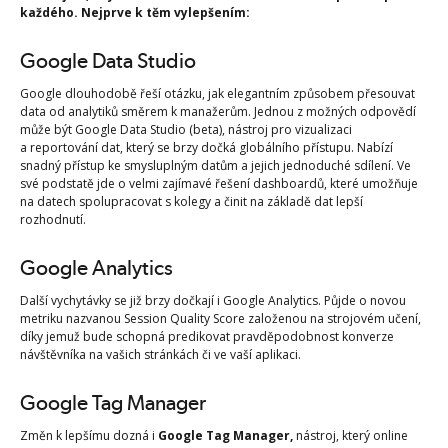
každého. Nejprve k těm vylepšením:
Google Data Studio
Google dlouhodobě řeší otázku, jak elegantním způsobem přesouvat
data od analytiků směrem k manažerům. Jednou z možných odpovědí
může být Google Data Studio (beta), nástroj pro vizualizaci
a reportování dat, který se brzy dočká globálního přístupu. Nabízí
snadný přístup ke smysluplným datům a jejich jednoduché sdílení. Ve
své podstatě jde o velmi zajímavé řešení dashboardů, které umožňuje
na datech spolupracovat s kolegy a činit na základě dat lepší
rozhodnutí.
Google Analytics
Další vychytávky se již brzy dočkají i Google Analytics. Půjde o novou
metriku nazvanou Session Quality Score založenou na strojovém učení,
díky jemuž bude schopná predikovat pravděpodobnost konverze
návštěvníka na vašich stránkách či ve vaší aplikaci.
Google Tag Manager
Změn k lepšímu dozná i
Google Tag Manager,
nástroj, který online