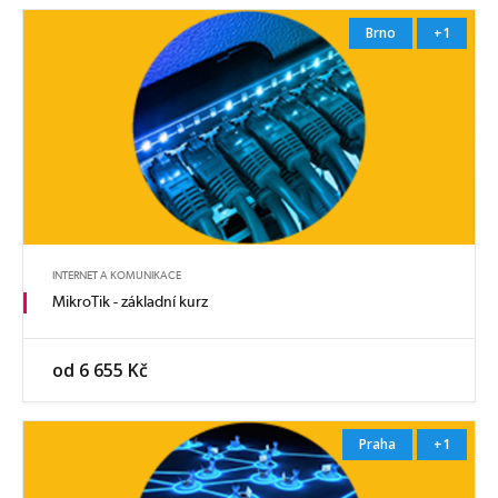
Brno
+1
INTERNET A KOMUNIKACE
MikroTik - základní kurz
od 6 655 Kč
Praha
+1