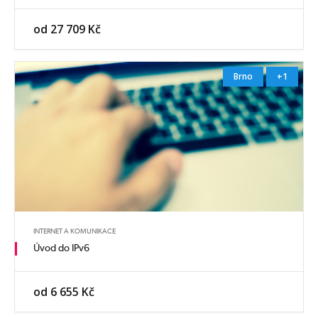
od 27 709 Kč
Brno
+1
INTERNET A KOMUNIKACE
Úvod do IPv6
od 6 655 Kč