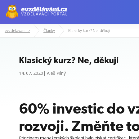
evzdelavani.cz
Články
Klasický kurz? Ne, děkuji
Klasický kurz? Ne, děkuji
14. 07. 2020| Aleš Pilný
60% investic do 
rozvoji. Změňte t
Principem manažerských školení bylo získat certifikaci, kter