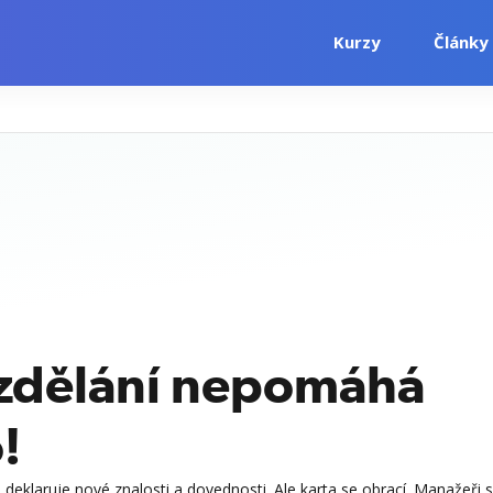
Kurzy
Články
vzdělání nepomáhá
o!
á deklaruje nové znalosti a dovednosti. Ale karta se obrací. Manažeři 