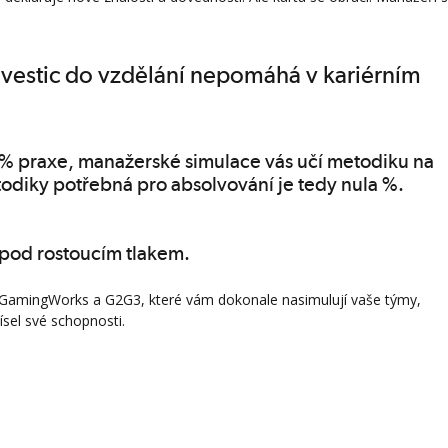
nvestic do vzdělání nepomáhá v kariérním
0% praxe, manažerské simulace vás učí metodiku na
todiky potřebná pro absolvování je tedy nula %.
í pod rostoucím tlakem.
 GamingWorks a G2G3, které vám dokonale nasimulují vaše týmy,
čísel své schopnosti.