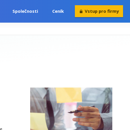
Společnosti
Ceník
Vstup pro firmy
se