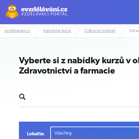
evzdelavani.cz
Kategorie kurzů
Odborné znalosti
Zdrav
Vyberte si z nabídky kurzů v 
Zdravotnictví a farmacie
Lokalita: