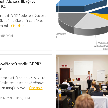
ět! Alokace III. výzvy:
 Kč
rojekt řeší? Podejte si žádost
kladů na školení i certifikaci!
a od...
Číst dále
zdělávání
pověřenců podle GDPR?
je
c pracovníků se od 25. 5. 2018
České republice nově věnovat
ch údajů. Nové ...
Číst dále
r. Michal Nulíček, LL.M.