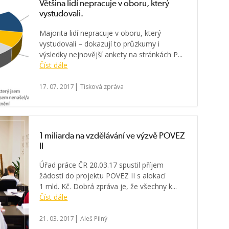
Většina lidí nepracuje v oboru, který
vystudovali.
Majorita lidí nepracuje v oboru, který
vystudovali – dokazují to průzkumy i
výsledky nejnovější ankety na stránkách P...
Číst dále
|
17. 07. 2017
Tisková zpráva
1 miliarda na vzdělávání ve výzvě POVEZ
II
Úřad práce ČR 20.03.17 spustil příjem
žádostí do projektu POVEZ II s alokací
1 mld. Kč. Dobrá zpráva je, že všechny k...
Číst dále
|
21. 03. 2017
Aleš Pilný