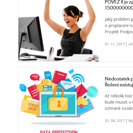
POVEZ II je zp
1500000000
Jaký problém p
o proplacení ná
Projekt Podpor
|
01. 11. 2017
eV
Nedostatek 
Řešení existu
Až několik tisí
bude muset v 
ochraně osobní
|
03. 04. 2017
Mg