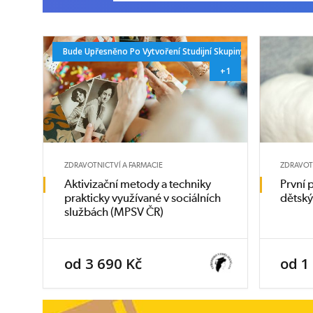
Bude Upřesněno Po Vytvoření Studijní Skupiny.
+1
ZDRAVOTNICTVÍ A FARMACIE
ZDRAVOT
Aktivizační metody a techniky
První
prakticky využívané v sociálních
dětský
službách (MPSV ČR)
od 3 690 Kč
od 1