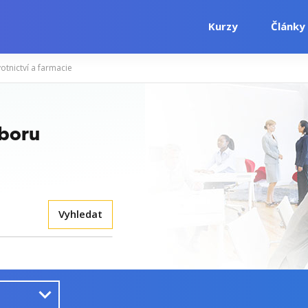
Kurzy
Články
otnictví a farmacie
oboru
Vyhledat