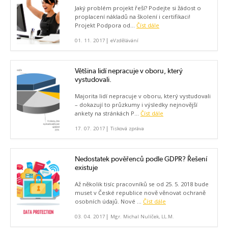
Jaký problém projekt řeší? Podejte si žádost o
proplacení nákladů na školení i certifikaci!
Projekt Podpora od...
Číst dále
|
01. 11. 2017
eVzdělávání
Většina lidí nepracuje v oboru, který
vystudovali.
Majorita lidí nepracuje v oboru, který vystudovali
– dokazují to průzkumy i výsledky nejnovější
ankety na stránkách P...
Číst dále
|
17. 07. 2017
Tisková zpráva
Nedostatek pověřenců podle GDPR? Řešení
existuje
Až několik tisíc pracovníků se od 25. 5. 2018 bude
muset v České republice nově věnovat ochraně
osobních údajů. Nové ...
Číst dále
|
03. 04. 2017
Mgr. Michal Nulíček, LL.M.