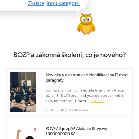
Zkuste jinou kategorii.
BOZP a zákonná školení, co je nového?
Novinky v elektronické identifikaci na IT mezi
paragrafy
Konferenční centrum hotelu Grandior v Praze
ožije již 18.září první z chystaných podzimních
akcí, konferencí IT mezi ...
Číst dále
|
12. 07. 2018
Iveta Kozáková
POVEZ II je zpět! Alokace III. výzvy:
1500000000 Kč