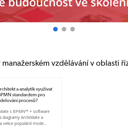
 manažerském vzdělávání v oblasti říz
rchitekt a analytik využívat
 BPMN standardem pro
delování procesů?
iMate s BPMN™ + software
diagramy ArchiMate a
 velice populární mode...