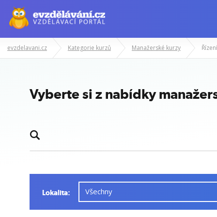
evzdelavani.cz
Kategorie kurzů
Manažerské kurzy
Řízení
Vyberte si z nabídky manažer
Lokalita: