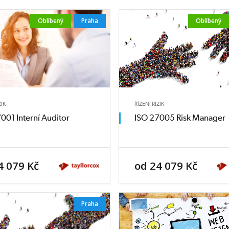
Oblíbený
Praha
Oblíbený
ZIK
ŘÍZENÍ RIZIK
001 Interní Auditor
ISO 27005 Risk Manager
4 079 Kč
od 24 079 Kč
Praha