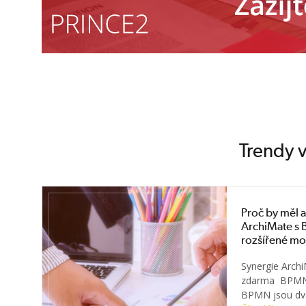
Trendy v
Proč by měl a
ArchiMate s
rozšířené mo
Synergie Arch
zdarma BPMN 
BPMN jsou dva