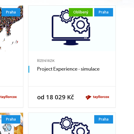
Praha
Oblíbený
Praha
ŘÍZENÍ RIZIK
Project Experience - simulace
od 18 029 Kč
Praha
Praha