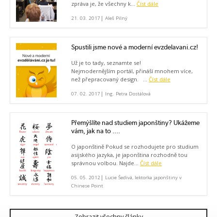
zpráva je, že všechny k...
Číst dále
|
21. 03. 2017
Aleš Pilný
Spustili jsme nové a moderní evzdelavani.cz!
Už je to tady, seznamte se!
Nejmodernějším portál, přináší mnohem více,
než přepracovaný design. ...
Číst dále
|
07. 02. 2017
Ing. Petra Dostálová
Přemýšlíte nad studiem japonštiny? Ukážeme
vám, jak na to ....
O japonštině Pokud se rozhodujete pro studium
asijského jazyka, je japonština rozhodně tou
správnou volbou. Najde...
Číst dále
|
05. 05. 2012
Lucie Šedivá, lektorka japonštiny v
Chinese Point
Zobrazit všechny články