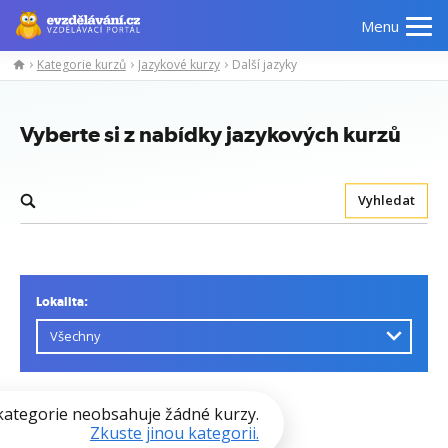
Menu
Kategorie kurzů
Jazykové kurzy
Další jazyky
Vyberte si z nabídky jazykových kurzů
Vyhledat
Lokalita:
kategorie neobsahuje žádné kurzy.
Zkuste jinou kategorii.