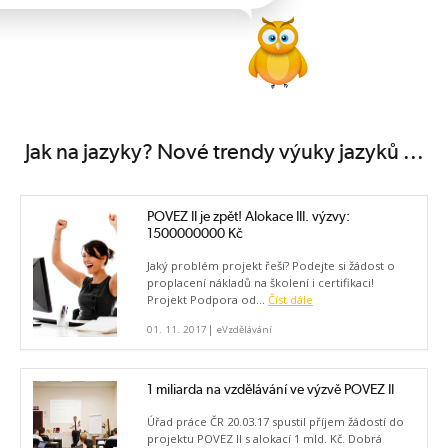
Jak na jazyky? Nové trendy výuky jazyků ...
POVEZ II je zpět! Alokace III. výzvy:
1500000000 Kč
Jaký problém projekt řeší? Podejte si žádost o
proplacení nákladů na školení i certifikaci!
Projekt Podpora od...
Číst dále
|
01. 11. 2017
eVzdělávání
1 miliarda na vzdělávání ve výzvě POVEZ II
Úřad práce ČR 20.03.17 spustil příjem žádostí do
projektu POVEZ II s alokací 1 mld. Kč. Dobrá