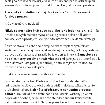
zcela jiná očekávání. Pokud je vaše zboží určeno pro mladší skupinu
zákazníků, musíte jim jít naproti jak komunikací, tak formou prodeje.
Pro konkrétní definici cílových zákazníků slouží takzvaná
Analýza person.
4. Co vlastně chci nabízet?
Nikdy se nesnažte brát svou nabídku jako jeden celek
. Jistě máte
přehled o svých maržích, výdajích za logistiku a dalších nákladech
souvisejících s prodejem. Využijte tyto informace k reklamní strategii.
Často se stává, že eshopeři dávají do draze zaplacených reklam
sortiment zcela nezajímavý a tak nákladný na prodej, že kdyby reklama
opravdu zafungovala, připravila by je o peníze i nervy.
Zamyslete se
nad tím, který sortiment vás vlastně živí
, jaké jsou obratové podíly
produktových kategorií a jaké zboží je natolik zajímavé, že upoutá
pozornost vaší cílové skupiny.
5. Jaká je frekvence nákupu mého sortimentu?
Proč je tato otázka tak důležitá a proč se bez ní nehnete dál? Z
jednoduchého důvodu: Když budete vědět, jak často zákazníci tento
druh zboží nakupují,
získáte představu o nákupním procesu
zákazníků
. Pokud prodáváte například kostelní varhany, je velmi
nepravděpodobné, že nějaké prodáte díky banneru, který pustíte
náhodně na deset tisíc lidí. Naopak pokud je vašim hlavním artiklem