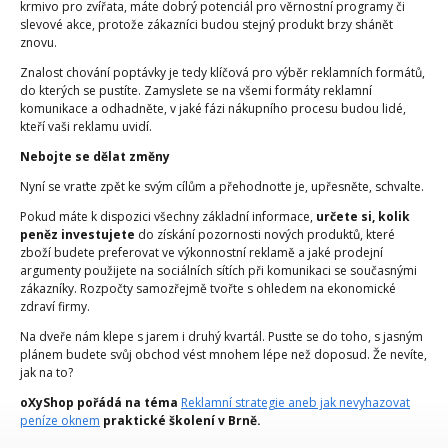
krmivo pro zvířata, máte dobrý potenciál pro věrnostní programy či
slevové akce, protože zákazníci budou stejný produkt brzy shánět
znovu.
Znalost chování poptávky je tedy klíčová pro výběr reklamních formátů,
do kterých se pustíte. Zamyslete se na všemi formáty reklamní
komunikace a odhadněte, v jaké fázi nákupního procesu budou lidé,
kteří vaši reklamu uvidí.
Nebojte se dělat změny
Nyní se vraťte zpět ke svým cílům a přehodnoťte je, upřesněte, schvalte.
Pokud máte k dispozici všechny základní informace,
určete si, kolik
peněz investujete
do získání pozornosti nových produktů, které
zboží budete preferovat ve výkonnostní reklamě a jaké prodejní
argumenty použijete na sociálních sítích při komunikaci se současnými
zákazníky. Rozpočty samozřejmě tvořte s ohledem na ekonomické
zdraví firmy.
Na dveře nám klepe s jarem i druhý kvartál. Pusťte se do toho, s jasným
plánem budete svůj obchod vést mnohem lépe než doposud. Že nevíte,
jak na to?
oXyShop pořádá na téma
Reklamní strategie aneb jak nevyhazovat
peníze oknem
praktické školení v Brně.