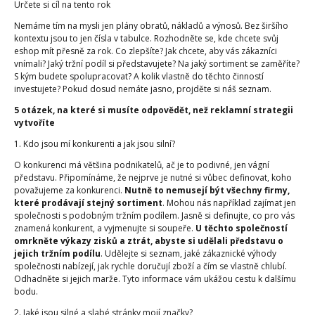
Určete si cíl na tento rok
Nemáme tím na mysli jen plány obratů, nákladů a výnosů. Bez širšího
kontextu jsou to jen čísla v tabulce. Rozhodněte se, kde chcete svůj
eshop mít přesně za rok. Co zlepšíte? Jak chcete, aby vás zákazníci
vnímali? Jaký tržní podíl si představujete? Na jaký sortiment se zaměříte?
S kým budete spolupracovat? A kolik vlastně do těchto činností
investujete? Pokud dosud nemáte jasno, projděte si náš seznam.
5 otázek, na které si musíte odpovědět, než reklamní strategii
vytvoříte
1. Kdo jsou mí konkurenti a jak jsou silní?
O konkurenci má většina podnikatelů, ač je to podivné, jen vágní
představu. Připomínáme, že nejprve je nutné si vůbec definovat, koho
považujeme za konkurenci.
Nutně to nemusejí být všechny firmy,
které prodávají stejný sortiment
. Mohou nás například zajímat jen
společnosti s podobným tržním podílem. Jasně si definujte, co pro vás
znamená konkurent, a vyjmenujte si soupeře.
U těchto společností
omrkněte výkazy zisků a ztrát, abyste si udělali představu o
jejich tržním podílu
. Udělejte si seznam, jaké zákaznické výhody
společnosti nabízejí, jak rychle doručují zboží a čím se vlastně chlubí.
Odhadněte si jejich marže. Tyto informace vám ukážou cestu k dalšímu
bodu.
2. Jaké jsou silné a slabé stránky mojí značky?