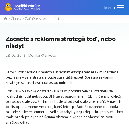
Menu
Články
Začněte s reklamní strategií teď, nebo nikdy!
Začněte s reklamní strategií teď, nebo
nikdy!
28. 02. 2018| Monika Křenková
Letošní rok nebude k malým a středním eshoperům nijak milosrdný a
bez jasné vize a strategie bude stále těžší uspět. Správná reklamní
strategie se tak stává naprostou nutností.
Rok 2018 bleskově odstartoval a čeští podnikatelé na internetu se
rozhodně nudit nebudou. Blíží se strašák jménem GDPR. Ceny prokliků
porostou stále výš. Sortiment bude prodávat stále více hráčů. A navíc tu
od listopadu máme Amazon, který letos pořádně roztáhne chapadla
po celé české ecommerce. Velké značky by nejraději schramstly všechny
malé prodejce a jediná účinná obrana je vědět, co vlastně se svou
značkou dělat.