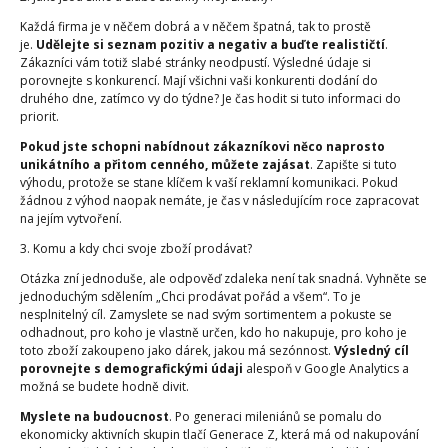
Každá firma je v něčem dobrá a v něčem špatná, tak to prostě
je.
Udělejte si seznam pozitiv a negativ a buďte realističtí
.
Zákazníci vám totiž slabé stránky neodpustí. Výsledné údaje si
porovnejte s konkurencí. Mají všichni vaši konkurenti dodání do
druhého dne, zatímco vy do týdne? Je čas hodit si tuto informaci do
priorit.
Pokud jste schopni nabídnout zákazníkovi něco naprosto
unikátního a přitom cenného, můžete zajásat
. Zapište si tuto
výhodu, protože se stane klíčem k vaší reklamní komunikaci. Pokud
žádnou z výhod naopak nemáte, je čas v následujícím roce zapracovat
na jejím vytvoření.
3. Komu a kdy chci svoje zboží prodávat?
Otázka zní jednoduše, ale odpověď zdaleka není tak snadná. Vyhněte se
jednoduchým sdělením „Chci prodávat pořád a všem“. To je
nesplnitelný cíl. Zamyslete se nad svým sortimentem a pokuste se
odhadnout, pro koho je vlastně určen, kdo ho nakupuje, pro koho je
toto zboží zakoupeno jako dárek, jakou má sezónnost.
Výsledný cíl
porovnejte s demografickými údaji
alespoň v Google Analytics a
možná se budete hodně divit.
Myslete na budoucnost
. Po generaci mileniánů se pomalu do
ekonomicky aktivních skupin tlačí Generace Z, která má od nakupování