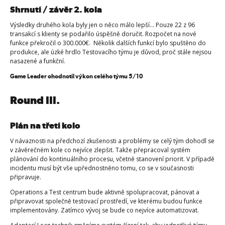
Shrnutí / závěr 2. kola
Výsledky druhého kola byly jen o něco málo lepší… Pouze 22 z 96
transakcí s klienty se podařilo úspěšně doručit. Rozpočet na nové
funkce překročil o 300.000€. Několik dalších funkcí bylo spuštěno do
produkce, ale úzké hrdlo Testovacího týmu je důvod, proč stále nejsou
nasazené a funkční.
Game Leader ohodnotil výkon celého týmu 5/10
Round III.
Plán na třetí kolo
V návaznosti na předchozí zkušenosti a problémy se celý tým dohodl se
v závěrečném kole co nejvíce zlepšit. Takže přepracoval systém
plánování do kontinuálního procesu, včetně stanovení priorit. V případě
incidentu musí být vše upřednostněno tomu, co se v současnosti
připravuje.
Operations a Test centrum bude aktivně spolupracovat, pánovat a
připravovat společně testovací prostředí, ve kterému budou funkce
implementovány. Zatímco vývoj se bude co nejvíce automatizovat.