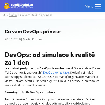
Menu
Články
Co vám DevOps přinese
Co vám DevOps přinese
20. 11. 2019| Martin Krudenc
DevOps: od simulace k realitě
za 1 den
Jak získat podporu pro DevOps transformaci?
Docela lehce. Dá se
říci, že pomoc je „na dosah“.
DevOps konzultace
, školení a simulační
workshopy společnosti TAYLLORCOX pomáhají organizacím vytvořit si
vlastní unikátní cestu k úspěchu a využití z DevOps přesně a jen toho, co
vás v aktuální moment posune.
Samotný průběh DevOps simulace
Tento intenzivní 1 denní workshop využívá reálné scénáře a učení se
pomocí pochopení pozitivních dopadů metodiky v každodenních