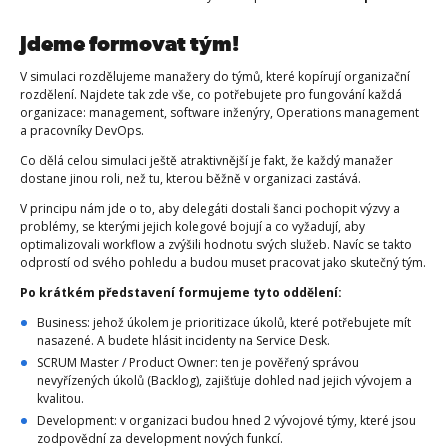
Jdeme formovat tým!
V simulaci rozdělujeme manažery do týmů, které kopírují organizační
rozdělení. Najdete tak zde vše, co potřebujete pro fungování každá
organizace: management, software inženýry, Operations management
a pracovníky DevOps.
Co dělá celou simulaci ještě atraktivnější je fakt, že každý manažer
dostane jinou roli, než tu, kterou běžně v organizaci zastává.
V principu nám jde o to, aby delegáti dostali šanci pochopit výzvy a
problémy, se kterými jejich kolegové bojují a co vyžadují, aby
optimalizovali workflow a zvýšili hodnotu svých služeb. Navíc se takto
odprostí od svého pohledu a budou muset pracovat jako skutečný tým.
Po krátkém představení formujeme tyto oddělení:
Business: jehož úkolem je prioritizace úkolů, které potřebujete mít
nasazené. A budete hlásit incidenty na Service Desk.
SCRUM Master / Product Owner: ten je pověřený správou
nevyřízených úkolů (Backlog), zajišťuje dohled nad jejich vývojem a
kvalitou.
Development: v organizaci budou hned 2 vývojové týmy, které jsou
zodpovědní za development nových funkcí.