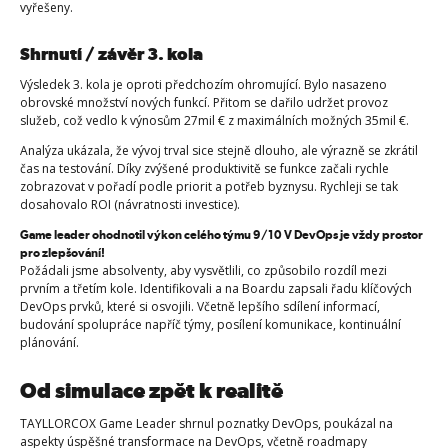
vyřešeny.
Shrnutí / závěr 3. kola
Výsledek 3. kola je oproti předchozím ohromující. Bylo nasazeno
obrovské množství nových funkcí. Přitom se dařilo udržet provoz
služeb, což vedlo k výnosům 27mil € z maximálních možných 35mil €.
Analýza ukázala, že vývoj trval sice stejně dlouho, ale výrazně se zkrátil
čas na testování. Díky zvýšené produktivitě se funkce začali rychle
zobrazovat v pořadí podle priorit a potřeb byznysu. Rychleji se tak
dosahovalo ROI (návratnosti investice).
Game leader ohodnotil výkon celého týmu 9/10 V DevOps je vždy prostor
pro zlepšování!
Požádali jsme absolventy, aby vysvětlili, co způsobilo rozdíl mezi
prvním a třetím kole. Identifikovali a na Boardu zapsali řadu klíčových
DevOps prvků, které si osvojili. Včetně lepšího sdílení informací,
budování spolupráce napříč týmy, posílení komunikace, kontinuální
plánování.
Od simulace zpět k realitě
TAYLLORCOX Game Leader shrnul poznatky DevOps, poukázal na
aspekty úspěšné transformace na DevOps, včetně roadmapy