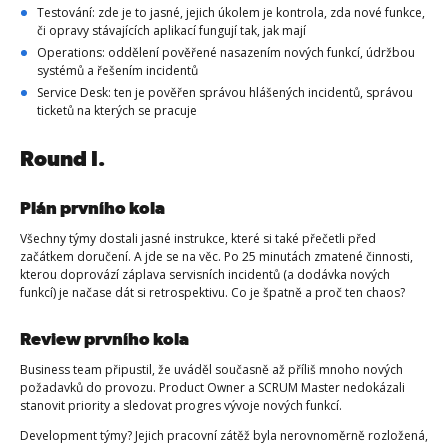
Testování: zde je to jasné, jejich úkolem je kontrola, zda nové funkce,
či opravy stávajících aplikací fungují tak, jak mají
Operations: oddělení pověřené nasazením nových funkcí, údržbou
systémů a řešením incidentů
Service Desk: ten je pověřen správou hlášených incidentů, správou
ticketů na kterých se pracuje
Round I.
Plán prvního kola
Všechny týmy dostali jasné instrukce, které si také přečetli před
začátkem doručení. A jde se na věc. Po 25 minutách zmatené činnosti,
kterou doprovází záplava servisních incidentů (a dodávka nových
funkcí) je načase dát si retrospektivu. Co je špatně a proč ten chaos?
Review prvního kola
Business team připustil, že uváděl současně až příliš mnoho nových
požadavků do provozu. Product Owner a SCRUM Master nedokázali
stanovit priority a sledovat progres vývoje nových funkcí.
Development týmy? Jejich pracovní zátěž byla nerovnoměrně rozložená,