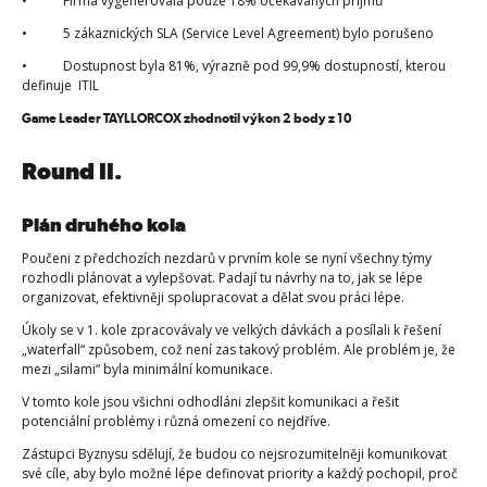
• Firma vygenerovala pouze 18% očekávaných příjmů
• 5 zákaznických SLA (Service Level Agreement) bylo porušeno
• Dostupnost byla 81%, výrazně pod 99,9% dostupností, kterou
definuje ITIL
Game Leader TAYLLORCOX zhodnotil výkon 2 body z 10
Round II.
Plán druhého kola
Poučeni z předchozích nezdarů v prvním kole se nyní všechny týmy
rozhodli plánovat a vylepšovat. Padají tu návrhy na to, jak se lépe
organizovat, efektivněji spolupracovat a dělat svou práci lépe.
Úkoly se v 1. kole zpracovávaly ve velkých dávkách a posílali k řešení
„waterfall“ způsobem, což není zas takový problém. Ale problém je, že
mezi „silami“ byla minimální komunikace.
V tomto kole jsou všichni odhodláni zlepšit komunikaci a řešit
potenciální problémy i různá omezení co nejdříve.
Zástupci Byznysu sdělují, že budou co nejsrozumitelněji komunikovat
své cíle, aby bylo možné lépe definovat priority a každý pochopil, proč