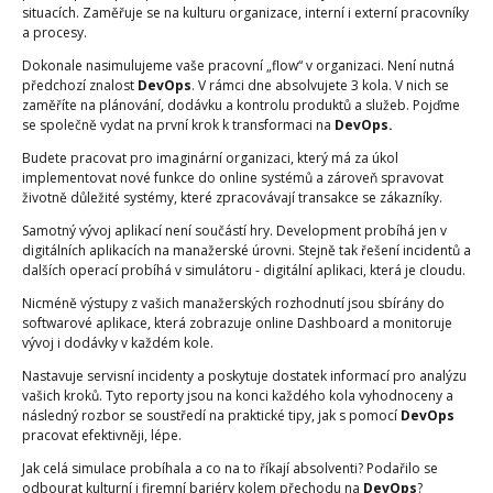
situacích. Zaměřuje se na kulturu organizace, interní i externí pracovníky
a procesy.
Dokonale nasimulujeme vaše pracovní „flow“ v organizaci. Není nutná
předchozí znalost
DevOps
. V rámci dne absolvujete 3 kola. V nich se
zaměříte na plánování, dodávku a kontrolu produktů a služeb. Pojďme
se společně vydat na první krok k transformaci na
DevOps.
Budete pracovat pro imaginární organizaci, který má za úkol
implementovat nové funkce do online systémů a zároveň spravovat
životně důležité systémy, které zpracovávají transakce se zákazníky.
Samotný vývoj aplikací není součástí hry. Development probíhá jen v
digitálních aplikacích na manažerské úrovni. Stejně tak řešení incidentů a
dalších operací probíhá v simulátoru - digitální aplikaci, která je cloudu.
Nicméně výstupy z vašich manažerských rozhodnutí jsou sbírány do
softwarové aplikace, která zobrazuje online Dashboard a monitoruje
vývoj i dodávky v každém kole.
Nastavuje servisní incidenty a poskytuje dostatek informací pro analýzu
vašich kroků. Tyto reporty jsou na konci každého kola vyhodnoceny a
následný rozbor se soustředí na praktické tipy, jak s pomocí
DevOps
pracovat efektivněji, lépe.
Jak celá simulace probíhala a co na to říkají absolventi? Podařilo se
odbourat kulturní i firemní bariéry kolem přechodu na
DevOps
?