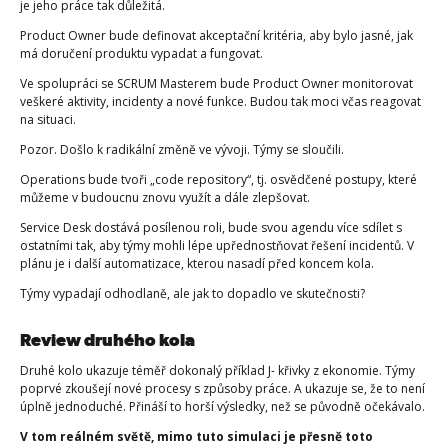
je jeho práce tak důležitá.
Product Owner bude definovat akceptační kritéria, aby bylo jasné, jak
má doručení produktu vypadat a fungovat.
Ve spolupráci se SCRUM Masterem bude Product Owner monitorovat
veškeré aktivity, incidenty a nové funkce. Budou tak moci včas reagovat
na situaci.
Pozor. Došlo k radikální změně ve vývoji. Týmy se sloučili.
Operations bude tvoři „code repository“, tj. osvědčené postupy, které
můžeme v budoucnu znovu využít a dále zlepšovat.
Service Desk dostává posílenou roli, bude svou agendu více sdílet s
ostatními tak, aby týmy mohli lépe upřednostňovat řešení incidentů. V
plánu je i další automatizace, kterou nasadí před koncem kola.
Týmy vypadají odhodlaně, ale jak to dopadlo ve skutečnosti?
Review druhého kola
Druhé kolo ukazuje téměř dokonalý příklad J- křivky z ekonomie. Týmy
poprvé zkoušejí nové procesy s způsoby práce. A ukazuje se, že to není
úplně jednoduché. Přináší to horší výsledky, než se původně očekávalo.
V tom reálném světě, mimo tuto simulaci je přesně toto