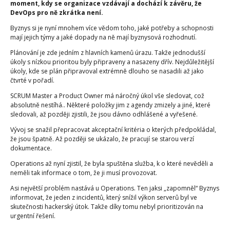
moment, kdy se organizace vzdávají a dochází k závěru, že
DevOps pro ně zkrátka není.
Byznys si je nyní mnohem více vědom toho, jaké potřeby a schopnosti
mají jejich týmy a jaké dopady na ně mají byznysová rozhodnutí.
Plánování je zde jedním z hlavních kamenů úrazu. Takže jednodušší
úkoly s nízkou prioritou byly připraveny a nasazeny dřív. Nejdůležitější
úkoly, kde se plán připravoval extrémně dlouho se nasadili až jako
čtvrté v pořadí.
SCRUM Master a Product Owner má náročný úkol vše sledovat, což
absolutně nestíhá.. Některé položky jim z agendy zmizely a jiné, které
sledovali, až později zjistili, že jsou dávno odhlášené a vyřešené.
Vývoj se snažil přepracovat akceptační kritéria o kterých předpokládal,
že jsou špatně. Až později se ukázalo, že pracují se starou verzí
dokumentace.
Operations až nyní zjistil, že byla spuštěna služba, k o které nevěděli a
neměli tak informace o tom, že ji musí provozovat.
Asi největší problém nastává u Operations. Ten jaksi „zapomněl“ Byznys
informovat, že jeden z incidentů, který snížil výkon serverů byl ve
skutečnosti hackerský útok. Takže díky tomu nebyl prioritizován na
urgentní řešení.