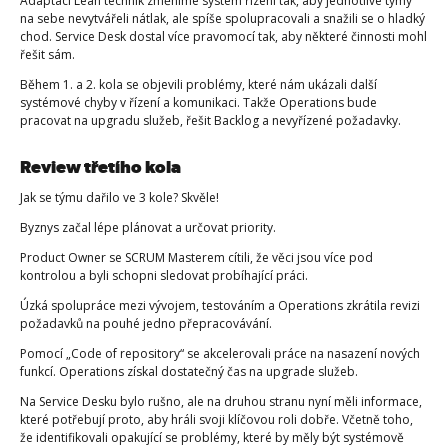
Adaptací Lean technik změníme systém řízení tak, aby jednotlivé týmy
na sebe nevytvářeli nátlak, ale spíše spolupracovali a snažili se o hladký
chod. Service Desk dostal více pravomocí tak, aby některé činnosti mohl
řešit sám.
Během 1. a 2. kola se objevili problémy, které nám ukázali další
systémové chyby v řízení a komunikaci. Takže Operations bude
pracovat na upgradu služeb, řešit Backlog a nevyřízené požadavky.
Review třetího kola
Jak se týmu dařilo ve 3 kole? Skvěle!
Byznys začal lépe plánovat a určovat priority.
Product Owner se SCRUM Masterem cítili, že věci jsou více pod
kontrolou a byli schopni sledovat probíhající práci.
Úzká spolupráce mezi vývojem, testováním a Operations zkrátila revizi
požadavků na pouhé jedno přepracovávání.
Pomocí „Code of repository“ se akcelerovali práce na nasazení nových
funkcí. Operations získal dostatečný čas na upgrade služeb.
Na Service Desku bylo rušno, ale na druhou stranu nyní měli informace,
které potřebují proto, aby hráli svoji klíčovou roli dobře. Včetně toho,
že identifikovali opakující se problémy, které by měly být systémově