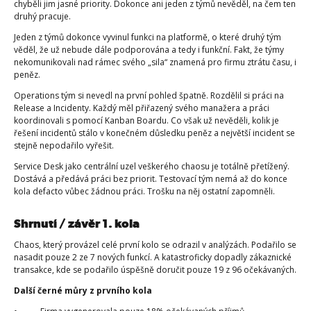
chyběli jim jasné priority. Dokonce ani jeden z týmů nevěděl, na čem ten
druhý pracuje.
Jeden z týmů dokonce vyvinul funkci na platformě, o které druhý tým
věděl, že už nebude dále podporována a tedy i funkční. Fakt, že týmy
nekomunikovali nad rámec svého „sila“ znamená pro firmu ztrátu času, i
peněz.
Operations tým si nevedl na první pohled špatně. Rozdělil si práci na
Release a Incidenty. Každý měl přiřazený svého manažera a práci
koordinovali s pomocí Kanban Boardu. Co však už nevěděli, kolik je
řešení incidentů stálo v konečném důsledku peněz a největší incident se
stejně nepodařilo vyřešit.
Service Desk jako centrální uzel veškerého chaosu je totálně přetížený.
Dostává a předává práci bez priorit. Testovací tým nemá až do konce
kola defacto vůbec žádnou práci. Trošku na něj ostatní zapomněli.
Shrnutí / závěr 1. kola
Chaos, který provázel celé první kolo se odrazil v analýzách. Podařilo se
nasadit pouze 2 ze 7 nových funkcí. A katastroficky dopadly zákaznické
transakce, kde se podařilo úspěšně doručit pouze 19 z 96 očekávaných.
Další černé můry z prvního kola