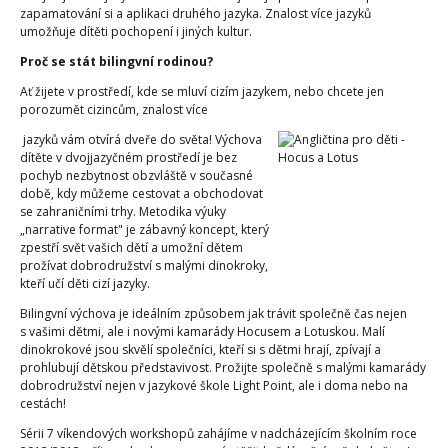
zapamatování si a aplikaci druhého jazyka. Znalost více jazyků
umožňuje dítěti pochopení i jiných kultur.
Proč se stát bilingvní rodinou?
Ať žijete v prostředí, kde se mluví cizím jazykem, nebo chcete jen
porozumět cizincům, znalost více
jazyků vám otvírá dveře do světa! Výchova
dítěte v dvojjazyčném prostředí je bez
pochyb nezbytnost obzvláště v současné
době, kdy můžeme cestovat a obchodovat
se zahraničními trhy. Metodika výuky
„narrative format" je zábavný koncept, který
zpestří svět vašich dětí a umožní dětem
prožívat dobrodružství s malými dinokroky,
kteří učí děti cizí jazyky.
Bilingvní výchova je ideálním způsobem jak trávit společně čas nejen
s vašimi dětmi, ale i novými kamarády Hocusem a Lotuskou. Malí
dinokrokové jsou skvělí společníci, kteří si s dětmi hrají, zpívají a
prohlubují dětskou představivost. Prožijte společně s malými kamarády
dobrodružství nejen v jazykové škole Light Point, ale i doma nebo na
cestách!
Sérii 7 víkendových workshopů zahájíme v nadcházejícím školním roce