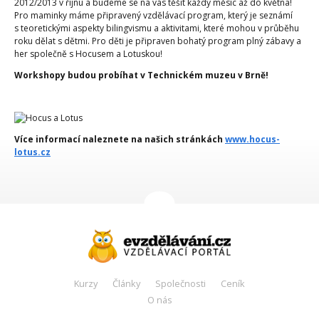
2012/2013 v říjnu a budeme se na vás těšit každý měsíc až do května!
Pro maminky máme připravený vzdělávací program, který je seznámí
s teoretickými aspekty bilingvismu a aktivitami, které mohou v průběhu
roku dělat s dětmi. Pro děti je připraven bohatý program plný zábavy a
her společně s Hocusem a Lotuskou!
Workshopy budou probíhat v Technickém muzeu v Brně!
Více informací naleznete na našich stránkách
www.hocus-
lotus.cz
Kurzy
Články
Společnosti
Ceník
O nás