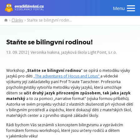
Menu
Články
Staňte se bilingvní rodinou!
Staňte se bilingvní rodinou!
13. 09. 2012| Veronika Ivakina, jazyková škola Light Point, s.r.o.
Workshop „
Staňte se bilingvní rodinou
" se opírá o metodiku výuky
jazyků pro děti
„The adventures of Hocus and Lotus"
a vědecké
výzkumy její zakladatelky paní Prof Traute Taeschner. Profesorka
psycholingvistiky vytvořila metodiku výuky jazyků, která umožňuje
dětem se
učit druhý jazyk přirozeným způsobem, tak jako jazyk
mateřský
a to za pomoci „narrative format" (výuka formou příběhů).
Autorka ve svém projektu vychází z vlastních zkušeností při výchově dětí
v bilingvním prostředí a úspěchu, které dokazují děti z mateřských škol,
mateřských center a z prvního stupně základní školy.
Rádi bychom Vás seznámili s konceptem bilingvismu a vyprávěcím
formátem formou workshopů, které jsou určeny rodičů a dětem
v jakémkoliv věku!