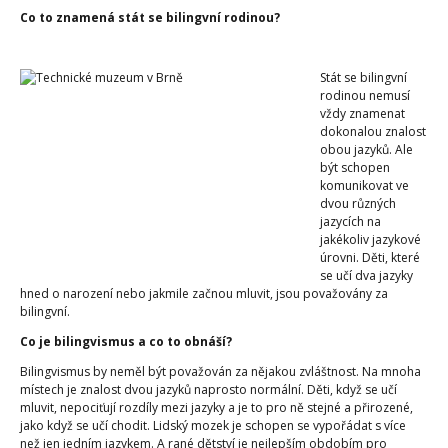
Co to znamená stát se bilingvní rodinou?
Stát se bilingvní
rodinou nemusí
vždy znamenat
dokonalou znalost
obou jazyků. Ale
být schopen
komunikovat ve
dvou různých
jazycích na
jakékoliv jazykové
úrovni. Děti, které
se učí dva jazyky
hned o narození nebo jakmile začnou mluvit, jsou považovány za
bilingvní.
Co je bilingvismus a co to obnáší?
Bilingvismus by neměl být považován za nějakou zvláštnost. Na mnoha
místech je znalost dvou jazyků naprosto normální. Děti, když se učí
mluvit, nepociťují rozdíly mezi jazyky a je to pro ně stejné a přirozené,
jako když se učí chodit. Lidský mozek je schopen se vypořádat s více
než jen jedním jazykem. A rané dětství je nejlepším obdobím pro