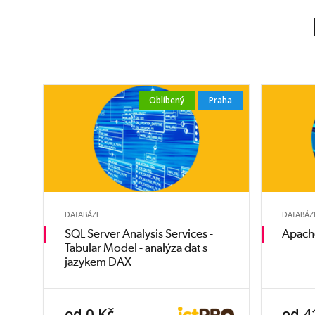
Oblíbený
Praha
DATABÁZE
DATABÁZ
SQL Server Analysis Services -
Apach
Tabular Model - analýza dat s
jazykem DAX
od 0 Kč
od 4