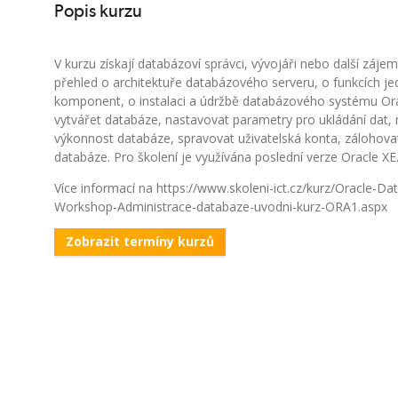
Popis kurzu
V kurzu získají databázoví správci, vývojáři nebo další zájem
přehled o architektuře databázového serveru, o funkcích je
komponent, o instalaci a údržbě databázového systému Ora
vytvářet databáze, nastavovat parametry pro ukládání dat,
výkonnost databáze, spravovat uživatelská konta, zálohov
databáze. Pro školení je využívána poslední verze Oracle XE
Více informací na https://www.skoleni-ict.cz/kurz/Oracle-D
Workshop-Administrace-databaze-uvodni-kurz-ORA1.aspx
Zobrazit termíny kurzů