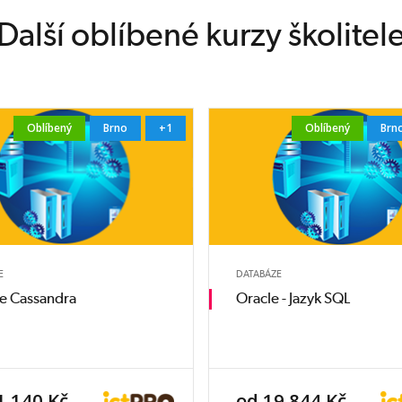
Další oblíbené kurzy školitel
Oblíbený
Brno
+1
Oblíbený
Brn
E
DATABÁZE
e Cassandra
Oracle - Jazyk SQL
1 140 Kč
od 19 844 Kč