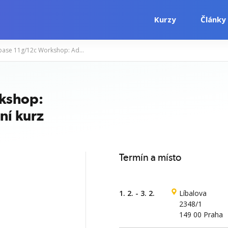
Kurzy
Články
Oracle Database 11g/12c Workshop: Administrace databáze – úvodní kurz
i
Počítačové kurzy
Jazykové kurzy
kshop:
ní kurz
Termín a místo
1. 2. - 3. 2.
Líbalova
2348/1
149 00 Praha