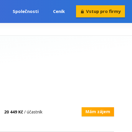
Společnosti
Ceník
Vstup pro firmy
Volný čas
Konference
Rekvalifikace
Mám zájem
20 449 Kč
/ účastník