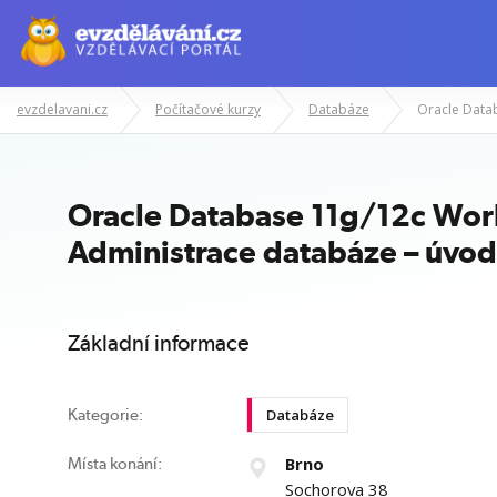
evzdelavani.cz
Počítačové kurzy
Databáze
Manažerské kurzy
Odborné znalost
Oracle Database 11g/12c Wor
Administrace databáze – úvod
Základní informace
Databáze
Kategorie:
Brno
Místa konání:
Sochorova 38