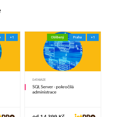
e
o
+1
Oblíbený
Praha
+1
DATABÁZE
SQL Server - pokročilá
administrace
od 14 399 Kč