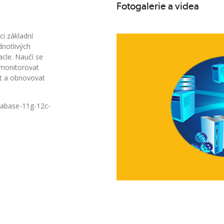
Fotogalerie a videa
ci základní
dnotlivých
cle. Naučí se
 monitorovat
at a obnovovat
.
atabase-11g-12c-